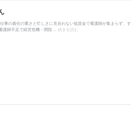
ん
仕事の責任の重さと忙しさに見合わない低賃金で看護師が集まらず、す
25
看護師不足で経営危機・閉院 …
続きを読む
都
議
選
私
た
ち
の
争
点
①
大
島
野
江
子
さ