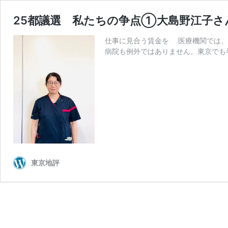
25都議選 私たちの争点①大島野江子さ
仕事に見合う賃金を 医療機関では、
病院も例外ではありません。東京でも
東京地評