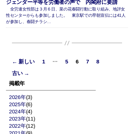
ジェンダー平等を労働者の声で 内閣府に要請
全労連女性部は３月６日、菜の花春闘行動に取り組み、地評女
性センターからも参加しました。 東京駅での早朝宣伝には41人
が参加し、春闘チラシ…
投
…
←
新しい
1
5
6
7
8
稿
古い
→
の
掲載年
ペ
2026年
(3)
2025年
(6)
ー
2024年
(4)
ジ
2023年
(11)
2022年
(12)
送
2021年
(9)