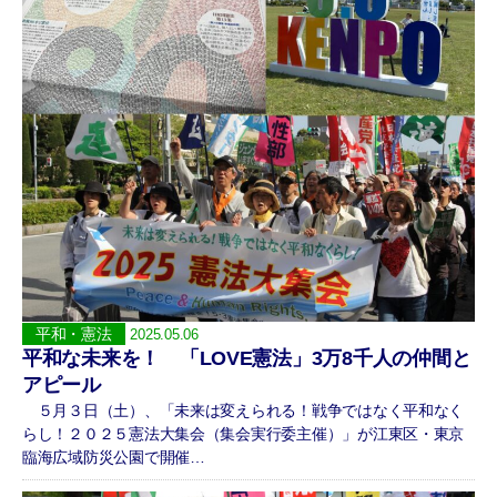
平和・憲法
2025.05.06
平和な未来を！ 「LOVE憲法」3万8千人の仲間と
アピール
５月３日（土）、「未来は変えられる！戦争ではなく平和なく
らし！２０２５憲法大集会（集会実行委主催）」が江東区・東京
臨海広域防災公園で開催…