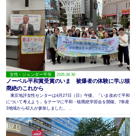
女性・ジェンダー平等
2025.04.30
ノーベル平和賞受賞のいま 被爆者の体験に学ぶ核
廃絶のこれから
東京地評女性センターは4月27日（日）午後、「いま改めて平和
について考えよう」をテーマに平和・核廃絶学習会を開催。7単産
3地域から42人が参加しました。 …