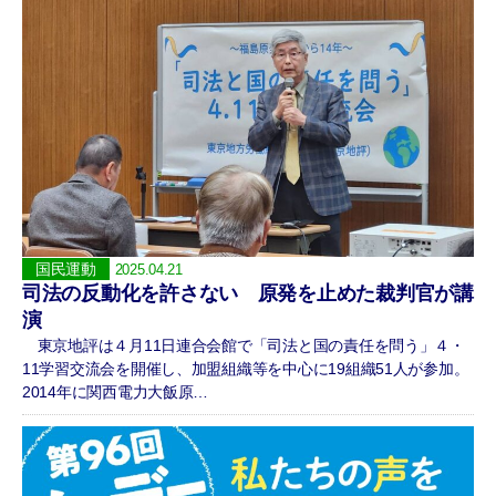
国民運動
2025.04.21
司法の反動化を許さない 原発を止めた裁判官が講
演
東京地評は４月11日連合会館で「司法と国の責任を問う」４・
11学習交流会を開催し、加盟組織等を中心に19組織51人が参加。
2014年に関西電力大飯原…