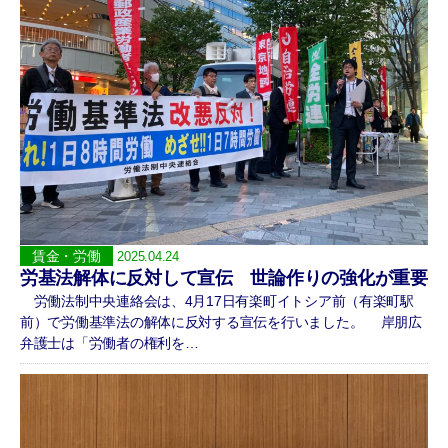
賃金・労働
2025.04.24
労基法解体に反対して宣伝 世論作りの強化が重要
労働法制中央連絡会は、4月17日有楽町イトシア前（有楽町駅
前）で労働基準法の解体に反対する宣伝を行いました。 岸朋広
弁護士は「労働者の権利を…