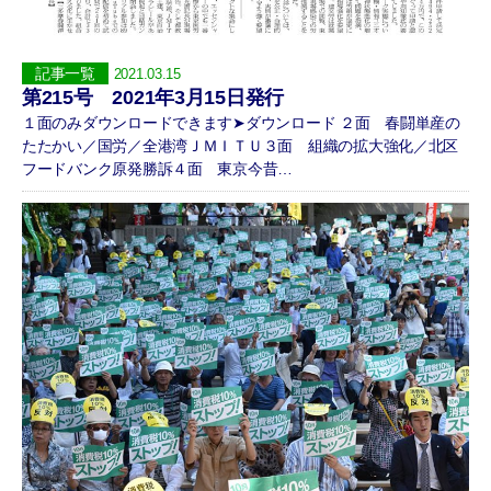
記事一覧
2021.03.15
第215号 2021年3月15日発行
１面のみダウンロードできます➤ダウンロード ２面 春闘単産の
たたかい／国労／全港湾ＪＭＩＴＵ３面 組織の拡大強化／北区
フードバンク原発勝訴４面 東京今昔…