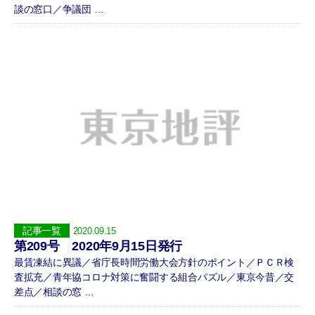
談の窓口／争議団 …
記事一覧
2020.09.15
第209号 2020年9月15日発行
最賃凍結に異議／省庁長時間労働大会方針のポイント／ＰＣＲ検
査拡充／青年協コロナ対策に奮闘する組合パズル／東京今昔／交
差点／相談の窓 …