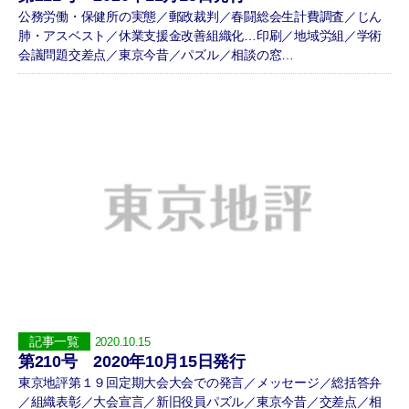
公務労働・保健所の実態／郵政裁判／春闘総会生計費調査／じん
肺・アスベスト／休業支援金改善組織化…印刷／地域労組／学術
会議問題交差点／東京今昔／パズル／相談の窓…
記事一覧
2020.10.15
第210号 2020年10月15日発行
東京地評第１９回定期大会大会での発言／メッセージ／総括答弁
／組織表彰／大会宣言／新旧役員パズル／東京今昔／交差点／相