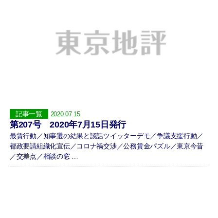
記事一覧
2020.07.15
第207号 2020年7月15日発行
最賃行動／知事選の結果と談話ツイッターデモ／争議支援行動／
都政要請組織化宣伝／コロナ禍交渉／公務賃金パズル／東京今昔
／交差点／相談の窓 …