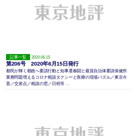
記事一覧
2020.06.15
第206号 2020年6月15日発行
都民が輝く都政へ要請行動と知事選春闘と最賃自治体要請保健所
業務問題増えるコロナ相談タクシーと医療の現場パズル／東京今
昔／交差点／相談の窓／日程等 …