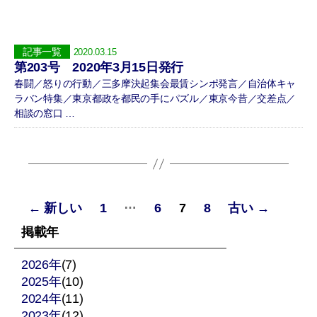
記事一覧
2020.03.15
第203号 2020年3月15日発行
春闘／怒りの行動／三多摩決起集会最賃シンポ発言／自治体キャ
ラバン特集／東京都政を都民の手にパズル／東京今昔／交差点／
相談の窓口 …
投
…
←
新しい
1
6
7
8
古い
→
稿
掲載年
の
2026年
(7)
2025年
ペ
(10)
2024年
(11)
ー
2023年
(12)