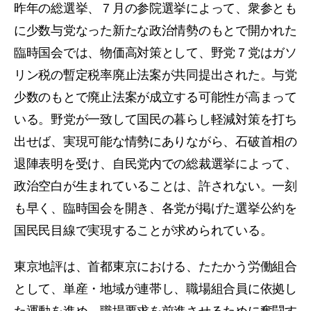
昨年の総選挙、７月の参院選挙によって、衆参とも
に少数与党なった新たな政治情勢のもとで開かれた
臨時国会では、物価高対策として、野党７党はガソ
リン税の暫定税率廃止法案が共同提出された。与党
少数のもとで廃止法案が成立する可能性が高まって
いる。野党が一致して国民の暮らし軽減対策を打ち
出せば、実現可能な情勢にありながら、石破首相の
退陣表明を受け、自民党内での総裁選挙によって、
政治空白が生まれていることは、許されない。一刻
も早く、臨時国会を開き、各党が掲げた選挙公約を
国民民目線で実現することが求められている。
東京地評は、首都東京における、たたかう労働組合
として、単産・地域が連帯し、職場組合員に依拠し