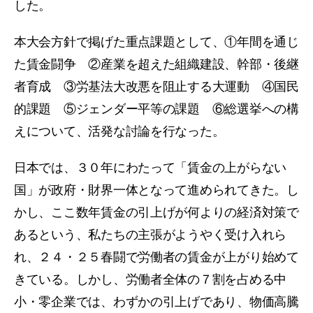
した。
本大会方針で掲げた重点課題として、①年間を通じ
た賃金闘争 ②産業を超えた組織建設、幹部・後継
者育成 ③労基法大改悪を阻止する大運動 ④国民
的課題 ⑤ジェンダー平等の課題 ⑥総選挙への構
えについて、活発な討論を行なった。
日本では、３０年にわたって「賃金の上がらない
国」が政府・財界一体となって進められてきた。し
かし、ここ数年賃金の引上げが何よりの経済対策で
あるという、私たちの主張がようやく受け入れら
れ、２４・２５春闘で労働者の賃金が上がり始めて
きている。しかし、労働者全体の７割を占める中
小・零企業では、わずかの引上げであり、物価高騰