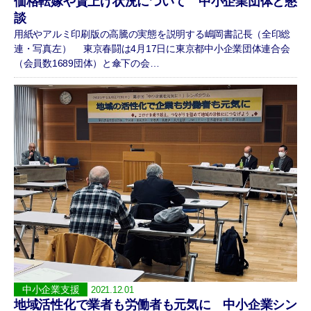
価格転嫁や賃上げ状況について 中小企業団体と懇
談
用紙やアルミ印刷版の高騰の実態を説明する嶋岡書記長（全印総
連・写真左） 東京春闘は4月17日に東京都中小企業団体連合会
（会員数1689団体）と傘下の会…
中小企業支援
2021.12.01
地域活性化で業者も労働者も元気に 中小企業シン