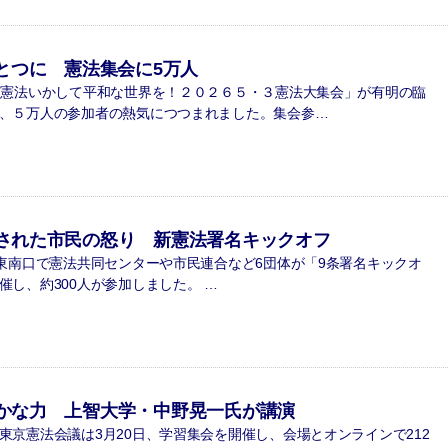
とつに 憲法集会に5万人
憲法いかして平和な世界を！２０２６５・３憲法大集会」が有明の臨
、５万人の参加者の熱気につつまれました。集会参…
された市民の怒り 新憲法署名キックオフ
東南口で憲法共同センターや市民連合など6団体が「9条署名キックオ
催し、約300人が参加しました。 …
かな力 上智大学・中野晃一氏が講演
京憲法会議は3月20日、学習集会を開催し、会場とオンラインで212