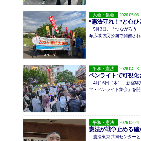
大会・集会
2026.05.03
“憲法守れ！”と心ひ
5月3日、「つながろう 
海広域防災公園で開催され
平和・憲法
2026.04.23
ペンライトで可視化
4月16日（木）、新宿駅
フ・ペンライト集会」を開
平和・憲法
2026.03.24
憲法が戦争止める確
憲法東京共同センターと東