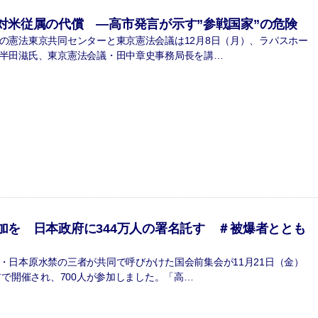
対米従属の代償 ―高市発言が示す”参戦国家”の危険
憲法東京共同センターと東京憲法会議は12月8日（月）、ラパスホー
半田滋氏、東京憲法会議・田中章史事務局長を講…
加を 日本政府に344万人の署名託す ＃被爆者ととも
日本原水禁の三者が共同で呼びかけた国会前集会が11月21日（金）
前で開催され、700人が参加しました。「高…