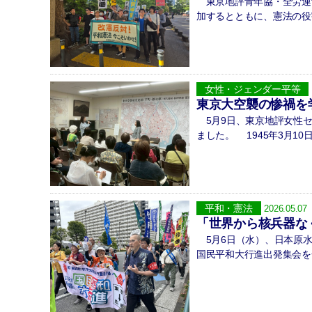
東京地評青年協・全労連青
加するとともに、憲法の役
女性・ジェンダー平等
東京大空襲の惨禍を
5月9日、東京地評女性セ
ました。 1945年3月1
平和・憲法
2026.05.07
「世界から核兵器な
5月6日（水）、日本原水
国民平和大行進出発集会を