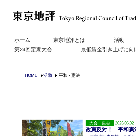
ホーム
東京地評とは
活動
第24回定期大会
最低賃金引き上げに向
HOME
活動
平和・憲法
大会・集会
2026.06.02
改憲反対！ 平和憲法