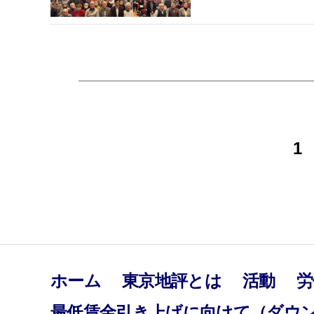
投
1
稿
の
ペ
ホーム
東京地評とは
活動
労
最低賃金引き上げに向けて（ダウ