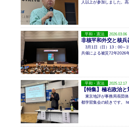
人以上が参加しました。高
平和・憲法
2026.03.06
非核平和外交と核兵
3月1日（日）13：00～
共催による被災72年2026年
平和・憲法
2025.12.17
【特集】極右政治と
東京地評が事務局長団体の
都学習集会の続きです。 https: