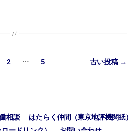
…
2
5
古い
投稿
→
働相談
はたらく仲間（東京地評機関紙
ンロードリンク）
お問い合わせ