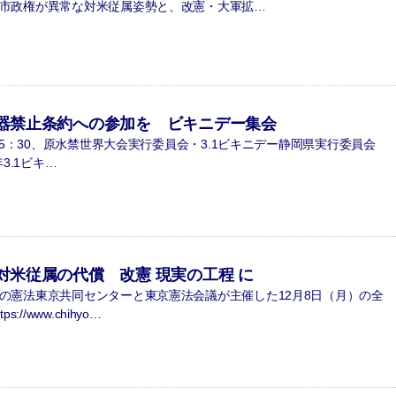
市政権が異常な対米従属姿勢と、改憲・大軍拡…
器禁止条約への参加を ビキニデー集会
15：30、原水禁世界大会実行委員会・3.1ビキニデー静岡県実行委員会
3.1ビキ…
対米従属の代償 改憲 現実の工程 に
憲法東京共同センターと東京憲法会議が主催した12月8日（月）の全
//www.chihyo…