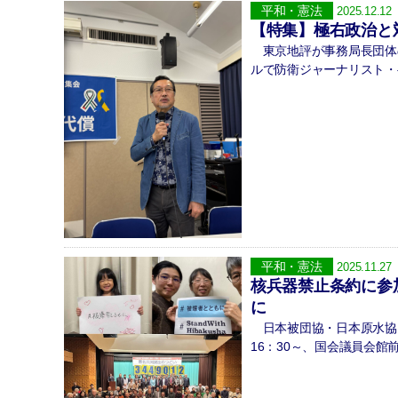
平和・憲法
2025.12.12
【特集】極右政治と
東京地評が事務局長団体の
ルで防衛ジャーナリスト・
平和・憲法
2025.11.27
核兵器禁止条約に参
に
日本被団協・日本原水協・
16：30～、国会議員会館