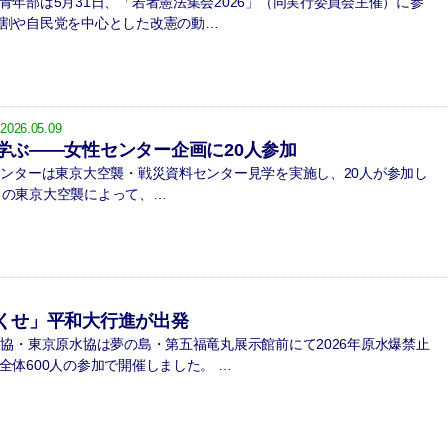
年部は5月31日、「若者憲法集会2026」（同実行委員会主催）に参
割や自民党を中心とした改憲の動…
2026.05.09
学ぶ――女性センター企画に20人参加
ンターは東京大空襲・戦災資料センター見学を実施し、20人が参加し
0日の東京大空襲によって、…
くせ」平和大行進が出発
協・東京原水協は夢の島・第五福竜丸展示館前にて2026年原水爆禁止
全体600人の参加で開催しました。 …