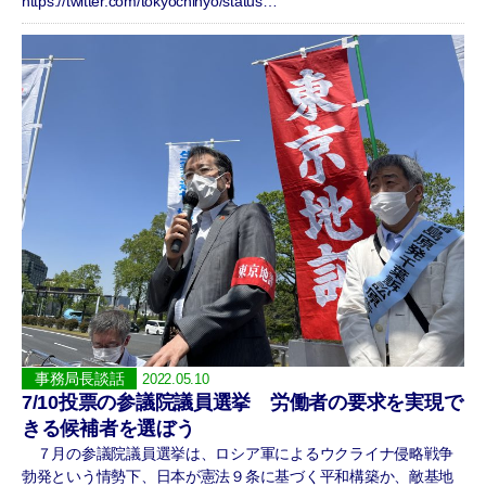
https://twitter.com/tokyochihyo/status…
事務局長談話
2022.05.10
7/10投票の参議院議員選挙 労働者の要求を実現で
きる候補者を選ぼう
７月の参議院議員選挙は、ロシア軍によるウクライナ侵略戦争
勃発という情勢下、日本が憲法９条に基づく平和構築か、敵基地