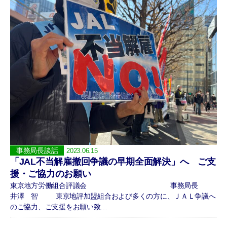
事務局長談話
2023.06.15
「JAL不当解雇撤回争議の早期全面解決」へ ご支
援・ご協力のお願い
東京地方労働組合評議会 事務局長
井澤 智 東京地評加盟組合および多くの方に、ＪＡＬ争議へ
のご協力、ご支援をお願い致…