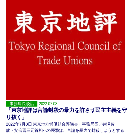
事務局長談話
2022.07.08
「東京地評は言論封殺の暴力を許さず民主主義を守
り抜く」
2022年7月8日 東京地方労働組合評議会・事務局長／井澤智
故・安倍晋三元首相への襲撃は、言論を暴力で封殺しようとする