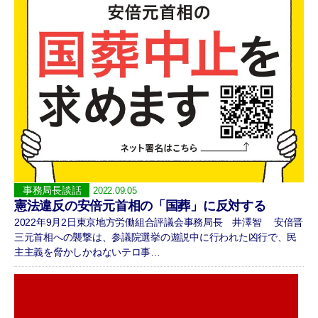
事務局長談話
2022.09.05
憲法違反の安倍元首相の「国葬」に反対する
2022年9月2日東京地方労働組合評議会事務局長 井澤智 安倍晋
三元首相への襲撃は、参議院選挙の遊説中に行われた凶行で、民
主主義を脅かしかねないテロ事…