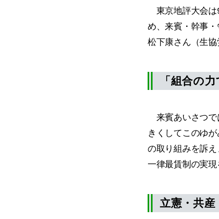
東京地評大会は9
め、来賓・幹事・
松下康さん（生協
「組合の力
来賓あいさつでは
きくしてこのゆが
の取り組みを訴え
一律最賃制の実現
立憲・共産