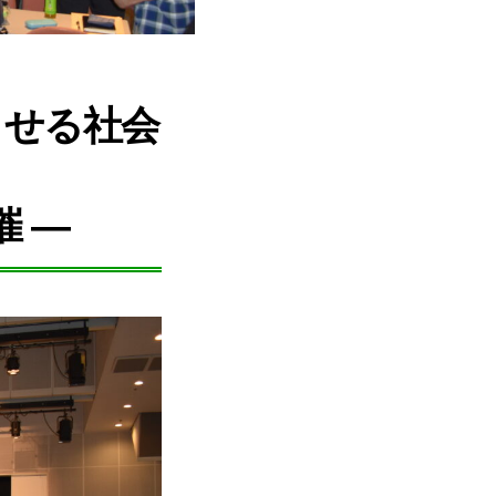
らせる社会
催 ―