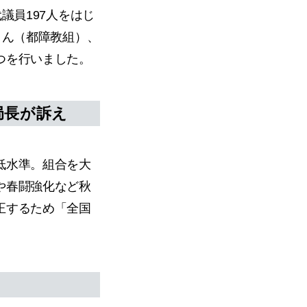
議員197人をはじ
さん（都障教組）、
つを行いました。
局長が訴え
低水準。組合を大
や春闘強化など秋
正するため「全国