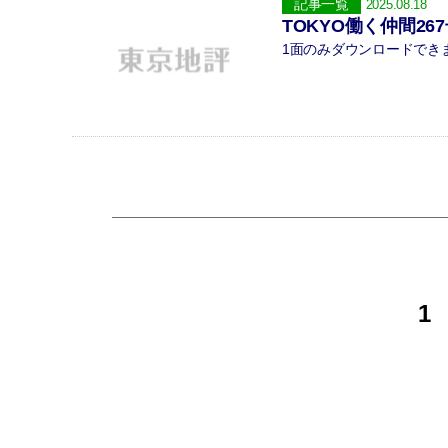
記事一覧
2025.08.18
TOKYO働く仲間26
1面のみダウンロードできます
投
1
稿
の