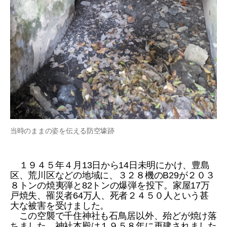
当時のままの姿を伝える防空壕跡
１９４５年４月13日から14日未明にかけ、豊島
区、荒川区などの地域に、３２８機のB29が２０３
８トンの焼夷弾と82トンの爆弾を投下。家屋17万
戸焼失、罹災者64万人、死者２４５０人という甚
大な被害を受けました。
この空襲で千住神社も石鳥居以外、殆どが焼け落
ちました。神社本殿は１９５８年に再建されました