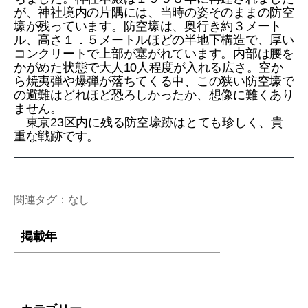
が、神社境内の片隅には、当時の姿そのままの防空
壕が残っています。防空壕は、奥行き約３メート
ル、高さ１．５メートルほどの半地下構造で、厚い
コンクリートで上部が塞がれています。内部は腰を
かがめた状態で大人10人程度が入れる広さ。空か
ら焼夷弾や爆弾が落ちてくる中、この狭い防空壕で
の避難はどれほど恐ろしかったか、想像に難くあり
ません。
東京23区内に残る防空壕跡はとても珍しく、貴
重な戦跡です。
関連タグ：なし
掲載年