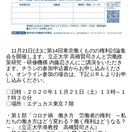
11月21日(土)に第14回東京働くものの権利討論集
会を開催します。立正大学 高橋賢司さんと労働政
策研究・研修機構 内藤忍さんにご講演をいただき
ます。チラシの参加申込書からお申し込みくださ
い。オンライン参加の場合は、下記ＵＲＬよりお申
し込みください。
〇日時：２０２０年１１月２１日（土）１３時～１
７時３０分
〇場所：エデュカス東京７階
・第１部「コロナ禍 働き方 労働者の権利 ～私
たちの働き方はどう変わる？働く権利はどうなる？
～」（立正大学准教授 高橋賢司さん）