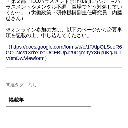
・第２部「ILOハラスメント禁止条約に学ぶ ～ハ
ラスメントやメンタル不調 職場でどう対処してい
くか～」（労働政策・研修機構副主任研究員 内藤
忍さん）
※オンライン参加の方は、以下のページから必要事
項を記載の上、申し込んでください。
（
https://docs.google.com/forms/d/e/1FAIpQLSeeR6
GO_Ncs1XriYOx1UCEBUpJ29Cgm9yY3RpuKqJluT
V8mDw/viewform
）
関連タグ：なし
掲載年