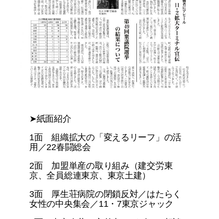
➤紙面紹介
1面 組織拡大の「変えるリーフ」の活
用／22春闘総会
2面 加盟単産の取り組み（建交労東
京、全員総連東京、東京土建）
3面 厚生荘病院の閉鎖反対／はたらく
女性の中央集会／11・7東京ジャック