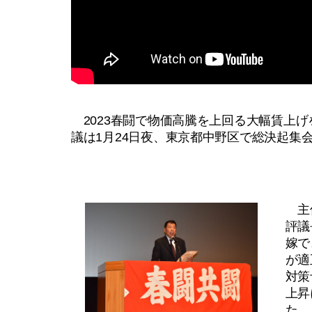
2023春闘で物価高騰を上回る大幅賃上
議は1月24日夜、東京都中野区で総決起集
主催
評議
嫁で
が適
対策
上昇
た。