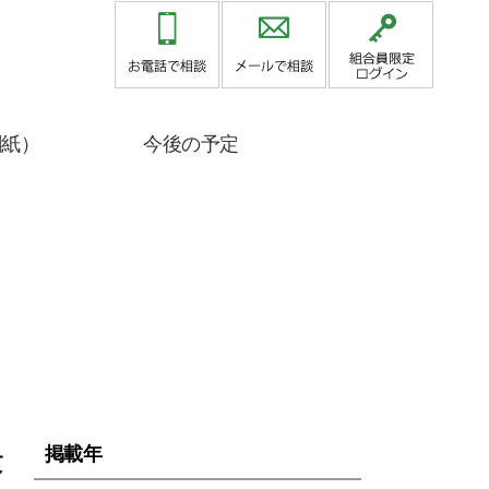
関紙）
今後の予定
決
掲載年