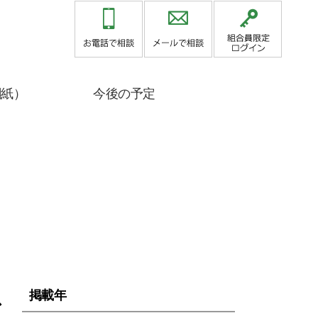
関紙）
今後の予定
ス
掲載年