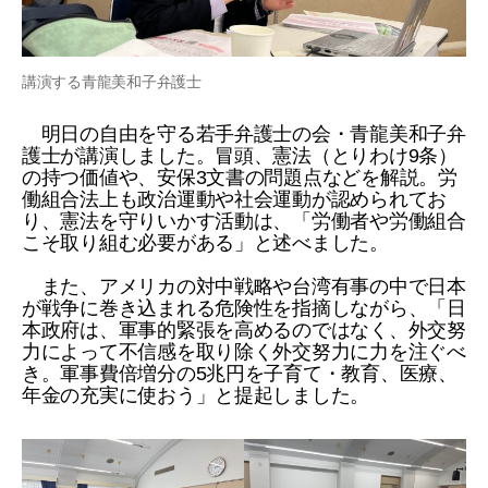
講演する青龍美和子弁護士
明日の自由を守る若手弁護士の会・青龍美和子弁
護士が講演しました。冒頭、憲法（とりわけ9条）
の持つ価値や、安保3文書の問題点などを解説。労
働組合法上も政治運動や社会運動が認められてお
り、憲法を守りいかす活動は、「労働者や労働組合
こそ取り組む必要がある」と述べました。
また、アメリカの対中戦略や台湾有事の中で日本
が戦争に巻き込まれる危険性を指摘しながら、「日
本政府は、軍事的緊張を高めるのではなく、外交努
力によって不信感を取り除く外交努力に力を注ぐべ
き。軍事費倍増分の5兆円を子育て・教育、医療、
年金の充実に使おう」と提起しました。