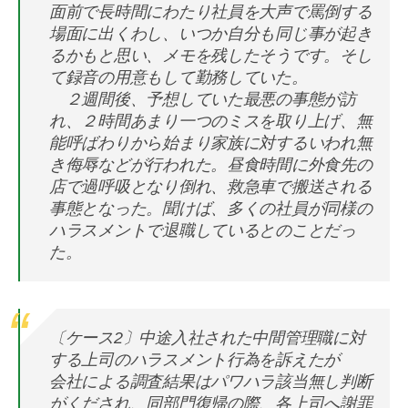
面前で長時間にわたり社員を大声で罵倒する
場面に出くわし、いつか自分も同じ事が起き
るかもと思い、メモを残したそうです。そし
て録音の用意もして勤務していた。
２週間後、予想していた最悪の事態が訪
れ、２時間あまり一つのミスを取り上げ、無
能呼ばわりから始まり家族に対するいわれ無
き侮辱などが行われた。昼食時間に外食先の
店で過呼吸となり倒れ、救急車で搬送される
事態となった。聞けば、多くの社員が同様の
ハラスメントで退職しているとのことだっ
た。
〔ケース2〕中途入社された中間管理職に対
する上司のハラスメント行為を訴えたが
会社による調査結果はパワハラ該当無し判断
がくだされ、同部門復帰の際、各上司へ謝罪