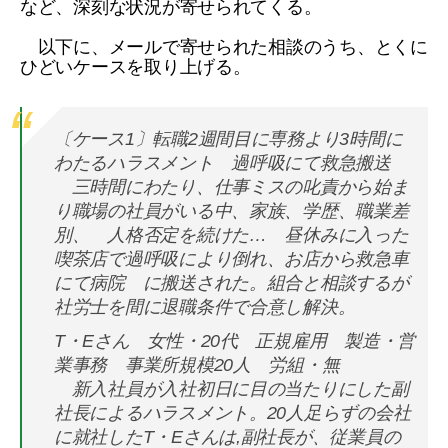
など、深刻な状況が寄せられてくる。
以下に、メールで寄せられた相談のうち、とくに
ひどいケースを取り上げる。
〔ケース1〕転職2週間目に専務より3時間に
わたるハラスメント 過呼吸にて救急搬送
三時間にわたり、仕事ミスの叱責から始ま
り職場の社員がいる中、家族、学歴、職業差
別、 人格否定を続けた… 昼休みに入った
喫茶店で過呼吸により倒れ、お店から救急車
にて病院 に搬送された。組合と相談するが
社労士を間に退職条件で合意し解決。
T・Eさん 女性・20代 正規雇用 製造・営
業事務 事業所規模20人 労組・無
新入社員が入社初日に目の当たりにした副
社長によるハラスメント。20人足らずの会社
に就社したT・Eさんは,副社長が、従業員の