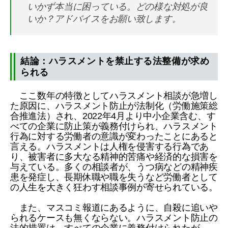
いかず本当に困っている。どの様な対処が良
いか？アドバイスをお願い致します。
結論：ハラスメントを禁止する法整備が求め
られる
ここ数年の特徴としてハラスメント相談が急増し
た原因に、ハラスメント防止が法制化（労働施策総
合推進法）され、2022年4月より中小企業含む、す
べての企業に防止策が義務付けられ、ハラスメント
行為に対する労働者の意識が変わったことにあると
言える。ハラスメントは人権を侵害する行為であ
り、被害者に多大なる精神的苦痛や経済的な損害を
与えている。多くの相談者が、うつ病などの精神疾
患を発症し、長期休職や職を失うなど労働者として
の人生を大きく狂わす相談事例が寄せられている。
また、マスコミ報道にあるように、自殺に追いや
られるケースも無くならない。ハラスメント防止の