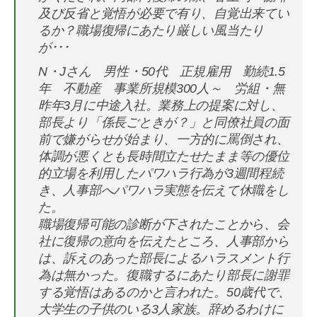
及び反省と覚悟が必要で有り、自覚出来てい
るか？職場復帰にあたり厳しい風当たり
が･･･
N・Jさん 男性・50代 正規雇用 勤続1.5
年 不動産 事業所規模300人～ 労組・無
昨年3月に中途入社。業務上の提案に対し、
部長より「係長ごときが？」と同僚社員の面
前で嫌がらせが始まり、一方的に罵倒され、
体調が悪くとも長時間立たせたまま等の優位
的立場を利用したパワハラ行為が3週間程続
き、人事部へパワハラ実態を伝えて休職をし
た。
職場復帰可能の診断が下されたことから、会
社に復帰の意向を伝えたところ、人事部から
は、訴えのあった部長によるハラスメント行
為は無かった。復職するにあたり部長に謝罪
する覚悟はあるのかと言われた。50歳代で、
大学生の子供のいる3人家族。辞めるわけに