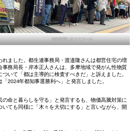
都知事室に向けてコール
れました。都生連事務局・渡邉隆さんは都営住宅の増
会事務局長・岸本正人さんは、多摩地域で発がん性物質
について「都は主導的に検査すべきだ」と訴えました。
「2024年都知事選勝利へ」と発言しました。
の命と暮らしを守る」と発言するも、物価高騰対策に
ついても同様に「木々を大切にする」と言いながら、開