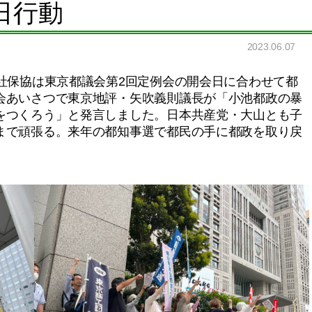
日行動
2023.06.07
社保協は東京都議会第2回定例会の開会日に合わせて都
会あいさつで東京地評・矢吹義則議長が「小池都政の暴
をつくろう」と発言しました。日本共産党・大山とも子
まで頑張る。来年の都知事選で都民の手に都政を取り戻