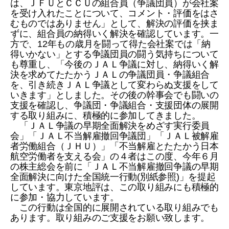
は、ＪＦＵとＣＣＵの組合員（争議団員）が会社案
を受け入れたことについて、コメント・評価をはさ
むものではありません」として、解決の評価を挟ま
ずに、組合員の納得いく解決を確認しています。一
方で、12年もの歳月を闘って得た会社案では「納
得いかない」とする争議団員の闘う気持ちについて
も尊重し、「今後のＪＡＬ争議に対し、納得いく解
決を求めてたたかうＪＡＬの争議団員・争議組合
を、引き続きＪＡＬ争議として変わらぬ支援をして
いきます」としました。その後の幹事会でも闘いの
支援を確認し、争議団・争議組合・支援団体の展開
する取り組みに、積極的に参加してきました。
「ＪＡＬ争議の早期全面解決をめざす実行委員
会」「ＪＡＬ不当解雇撤回争議団」「ＪＡＬ被解雇
者労働組合（ＪＨＵ）」「不当解雇とたたかう日本
航空労働者を支える会」の４者はこの度、今年６月
の株主総会を前に「ＪＡＬ不当解雇撤回争議の早期
全面解決に向けた全国統一行動(別紙参照)」を提起
しています。東京地評は、この取り組みにも積極的
に参加・協力しています。
この行動は全国的に展開されている取り組みでも
あります。取り組みのご支援をお願い致します。