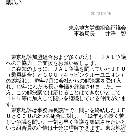
願い
2023.06.15
東京地方労働組合評議会
事務局長 井澤 智
東京地評加盟組合および多くの方に、ＪＡＬ争議
へのご協力、ご支援をお願い致します。
ご存知のように、ＪＡＬ争議を闘っていたＪＦＵ
（乗員組合）とＣＣＵ（キャビンクルーユニオン）
の2労組は、昨年7月に会社からの解決案を受け入
れ、12年にわたる長い争議を終結させました。一
方、この解決案では応じることはできないとして、
ＪＨＵ等に加入して闘いを継続している仲間がいま
す。
東京地評は事務局長談話で、闘いを終結したＪＦ
ＵとＣＣＵの2つの組合に対し、「12年もの長く苦
しい争議を闘い、一刻も早く争議を集結させたいと
いう組合員の心情は十分に理解できます。東京地評