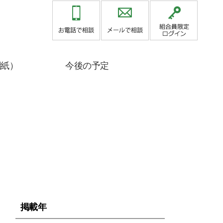
関紙）
今後の予定
」
掲載年