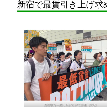
新宿で最賃引き上げ求
新宿駅を一周しながらデモ行進（7/15）