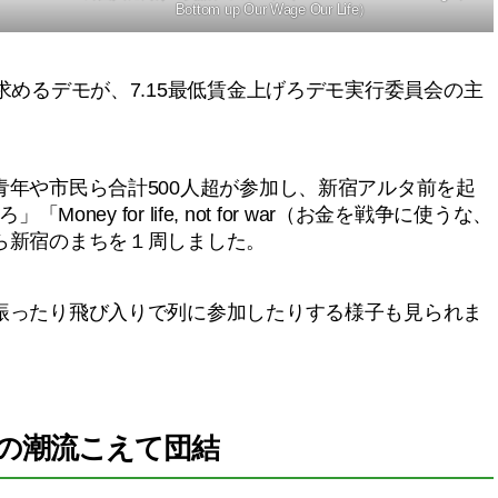
Bottom up Our Wage Our Life）
めるデモが、7.15最低賃金上げろデモ実行委員会の主
年や市民ら合計500人超が参加し、新宿アルタ前を起
ney for life, not for war（お金を戦争に使うな、
ら新宿のまちを１周しました。
ったり飛び入りで列に参加したりする様子も見られま
合の潮流こえて団結