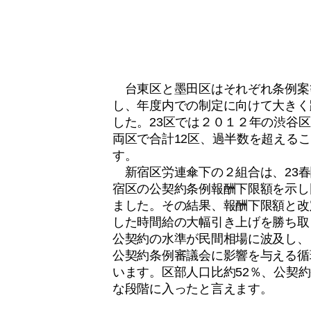
台東区と墨田区はそれぞれ条例案
し、年度内での制定に向けて大きく
した。23区では２０１２年の渋谷
両区で合計12区、過半数を超える
す。
新宿区労連傘下の２組合は、23春
宿区の公契約条例報酬下限額を示し
ました。その結果、報酬下限額と改
した時間給の大幅引き上げを勝ち取
公契約の水準が民間相場に波及し、
公契約条例審議会に影響を与える循
います。区部人口比約52％、公契
な段階に入ったと言えます。