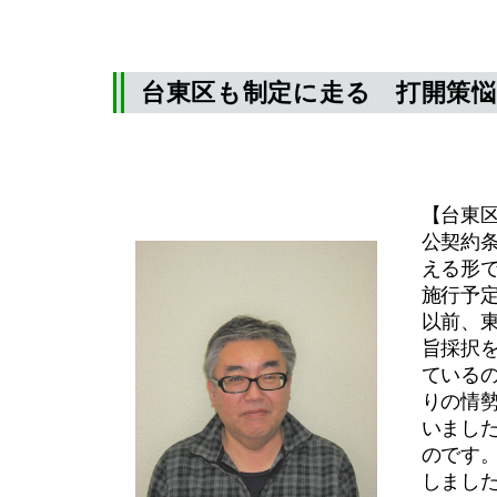
台東区も制定に走る 打開策悩
【台東
公契約
える形で
施行予
以前、
旨採択
ている
りの情
いまし
のです
しまし