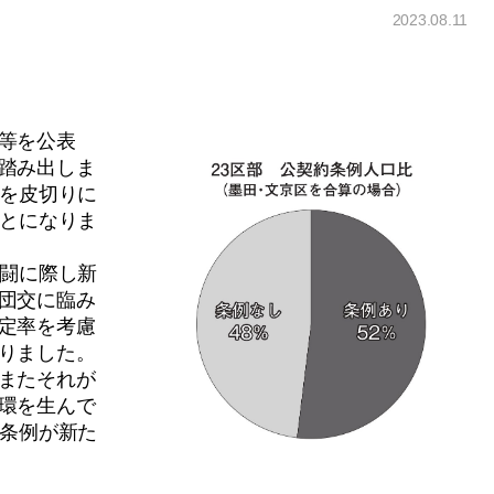
2023.08.11
等を公表
踏み出しま
区を皮切りに
ことになりま
闘に際し新
団交に臨み
定率を考慮
りました。
またそれが
環を生んで
約条例が新た