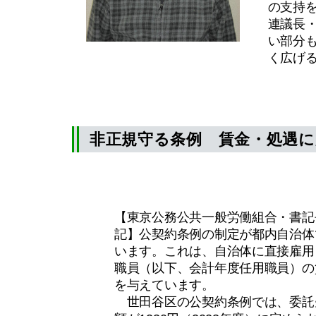
の支持
連議長
い部分
く広げ
非正規守る条例 賃金・処遇に
【東京公務公共一般労働組合・書記
記】公契約条例の制定が都内自治体
います。これは、自治体に直接雇用
職員（以下、会計年度任用職員）の
を与えています。
世田谷区の公契約条例では、委託