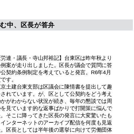
む中、区長が答弁
区労連・議長・寺山邦裕記】台東区は昨年秋より
条例案が走り出しました。区長が議会で質問に答
公契約条例制定を考えていると発言。R6年4月
定です。
東京土建台東支部は区議会に陳情書を提出して趣
をされています。が、区として公契約をどう考え
のかがわからない状況が続き、毎年の懇談では周
勢を見ています的な返事ばかりで打開策に悩んで
た。そこに降ってきた区長の発言に大変驚いたも
。インターネットのアーカイブ配信を何度も見返
た。区長としては半年後の選挙に向けて労働団体