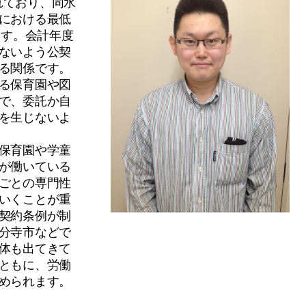
られており、同水
における最低
ます。会計年度
ないよう公契
る関係です。
る保育園や図
で、委託か自
を生じないよ
保育園や学童
が働いている
ごとの専門性
いくことが重
契約条例が制
分寺市などで
体も出てきて
ともに、労働
められます。