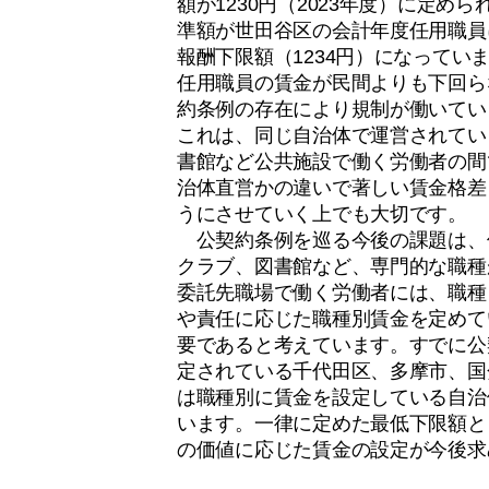
額が1230円（2023年度）に定め
準額が世田谷区の会計年度任用職員
報酬下限額（1234円）になってい
任用職員の賃金が民間よりも下回ら
約条例の存在により規制が働いてい
これは、同じ自治体で運営されてい
書館など公共施設で働く労働者の間
治体直営かの違いで著しい賃金格差
うにさせていく上でも大切です。
公契約条例を巡る今後の課題は、
クラブ、図書館など、専門的な職種
委託先職場で働く労働者には、職種
や責任に応じた職種別賃金を定めて
要であると考えています。すでに公
定されている千代田区、多摩市、国
は職種別に賃金を設定している自治
います。一律に定めた最低下限額と
の価値に応じた賃金の設定が今後求