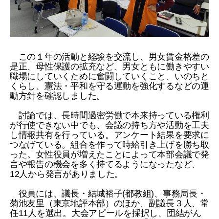
この１年の活動と経験を交流し、男女賃金格差の
是正、母性保護の拡充など、男女ともに働きやすい
職場にしていくために奮闘していくこと、いのちと
くらし、憲法・平和を守る運動を強化するなどの運
動方針を確認しました。
討論では、長時間過密労働で本来持っている権利
が行使できない中でも、会議の持ち方や活動を工夫
し情報共有を行っている。アンケート結果を要求に
つなげている。組合を作って時給引き上げを勝ち取
った。女性役員が増えたことによって本部会議で発
言や報告の機会を多く持てるようになったなど、
12人から発言がありました。
役員には、議長・結城裕子(都教組)、事務局長・
菊池友里（東京地評本部）のほか、副議長３人、常
任11人を選出。大会アピールを採択し、団結がん