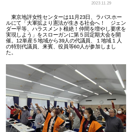
2023.11.29
東京地評女性センターは11月23日、ラパスホー
ルにて「大軍拡より憲法が生きる社会へ！ ジェン
ダー平等、ハラスメント根絶！仲間を増やし要求を
実現しよう」をスローガンに第５回定期大会を開
催。12単産５地域から39人の代議員、１地域１人
の特別代議員、来賓、役員等60人が参加しまし
た。