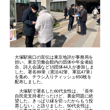
大塚駅南口の宣伝は東京地評が事務局を
担い、東京労働会館内の団体や年金者組
合、詩人会議など15団体44人が参加しま
した。署名89筆（憲法42筆、軍拡47筆）
を集め、チラシ入りティッシュ650枚を
配布しました。
大塚駅で署名した60代女性は、「長年
自民党支持者だったけど、裏金問題に絶
望した。きっぱり縁を切ったからもう投
票しない」と語りました。50代女性は、