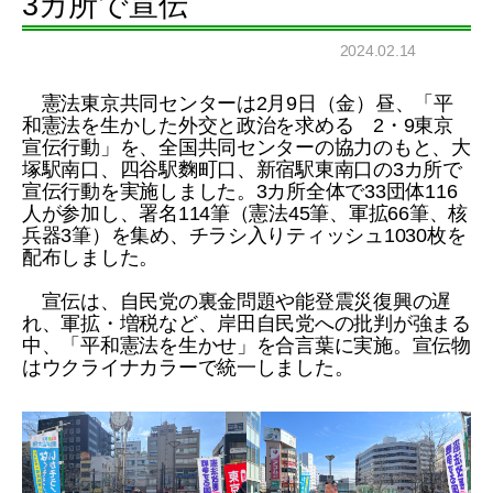
3カ所で宣伝
2024.02.14
憲法東京共同センターは2月9日（金）昼、「平
和憲法を生かした外交と政治を求める 2・9東京
宣伝行動」を、全国共同センターの協力のもと、大
塚駅南口、四谷駅麴町口、新宿駅東南口の3カ所で
宣伝行動を実施しました。3カ所全体で33団体116
人が参加し、署名114筆（憲法45筆、軍拡66筆、核
兵器3筆）を集め、チラシ入りティッシュ1030枚を
配布しました。
宣伝は、自民党の裏金問題や能登震災復興の遅
れ、軍拡・増税など、岸田自民党への批判が強まる
中、「平和憲法を生かせ」を合言葉に実施。宣伝物
はウクライナカラーで統一しました。