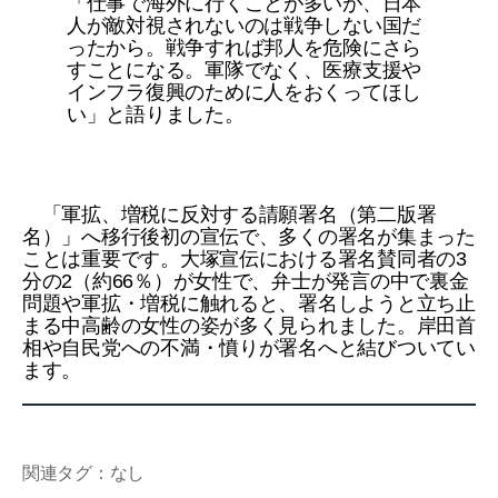
「仕事で海外に行くことが多いが、日本
人が敵対視されないのは戦争しない国だ
ったから。戦争すれば邦人を危険にさら
すことになる。軍隊でなく、医療支援や
インフラ復興のために人をおくってほし
い」と語りました。
「軍拡、増税に反対する請願署名（第二版署
名）」へ移行後初の宣伝で、多くの署名が集まった
ことは重要です。大塚宣伝における署名賛同者の3
分の2（約66％）が女性で、弁士が発言の中で裏金
問題や軍拡・増税に触れると、署名しようと立ち止
まる中高齢の女性の姿が多く見られました。岸田首
相や自民党への不満・憤りが署名へと結びついてい
ます。
関連タグ：なし