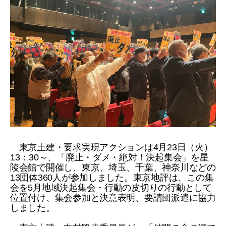
東京土建・要求実現アクションは4月23日（火）
13：30～、「廃止・ダメ・絶対！決起集会」を星
陵会館で開催し、東京、埼玉、千葉、神奈川などの
13団体360人が参加しました。東京地評は、この集
会を5月地域決起集会・行動の皮切りの行動として
位置付け、集会参加と決意表明、要請団派遣に協力
しました。