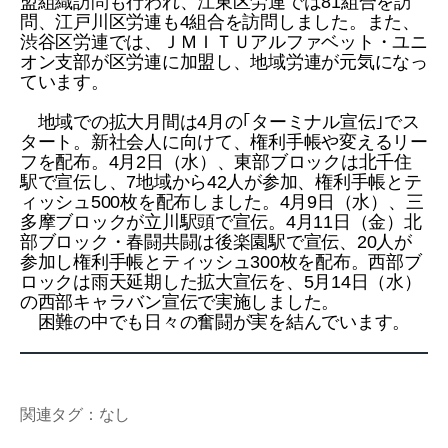
盟組織訪問も行われ、江東区労連では81組合を訪
問、江戸川区労連も4組合を訪問しました。また、
渋谷区労連では、ＪＭＩＴＵアルファベット・ユニ
オン支部が区労連に加盟し、地域労連が元気になっ
ています。
地域での拡大月間は4月の｢ターミナル宣伝｣でス
タート。新社会人に向けて、権利手帳や変えるリー
フを配布。4月2日（水）、東部ブロックは北千住
駅で宣伝し、7地域から42人が参加、権利手帳とテ
ィッシュ500枚を配布しました。4月9日（水）、三
多摩ブロックが立川駅頭で宣伝。4月11日（金）北
部ブロック・春闘共闘は後楽園駅で宣伝、20人が
参加し権利手帳とティッシュ300枚を配布。西部ブ
ロックは雨天延期した拡大宣伝を、5月14日（水）
の西部キャラバン宣伝で実施しました。
困難の中でも日々の奮闘が実を結んでいます。
関連タグ：なし