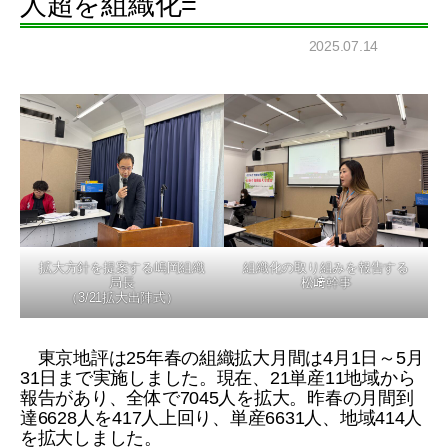
人超を組織化=
2025.07.14
拡大方針を提案する嶋岡組織
組織化の取り組みを報告する
局長
松﨑幹事
（3/21拡大出陣式）
東京地評は25年春の組織拡大月間は4月1日～5月
31日まで実施しました。現在、21単産11地域から
報告があり、全体で7045人を拡大。昨春の月間到
達6628人を417人上回り、単産6631人、地域414人
を拡大しました。