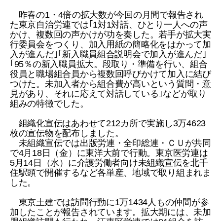
昨春の1・4倍の拡大数が今回の月間で報告され
た東京自治労連では｢1対1対話、ひとり一人への声
かけ、複数回の声かけが功を奏した。若手が拡大実
行委員会をつくり、加入用紙の簡略化をはかって加
入が進んだ｣｢新入職員組合説明会で加入が進んだ｣
｢95％の新入職員拡大。段取り・準備を行い、組合
役員と職場組合員から複数回呼びかけて加入に結び
つけた。未加入者から組合費が高いという質問・意
見があり、それに応えて対話している｣などが取り
組みの特徴でした。
組織化宣伝はあわせて212カ所で実施し3万4623
枚の宣伝物を配布しました。
未組織宣伝では出版労連・全印総連・ＣＵが共同
で4月18日（金）に東洋大前で行動。東京医労連は
5月14日（水）に介護労働者向け未組織宣伝を北千
住駅頭で開催するなど各単産、地域で取り組まれま
した。
東京土建では訪問行動に1万1434人もの仲間が参
加したことが報告されています。拡大期には、未加