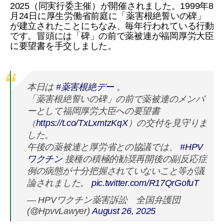
2025（同実行委主催）が開催されました。1999年8
月24日に厚生労働省前庭に「薬害根絶誓いの碑」
が建立されたことにちなみ、毎年行われている行動
です。冒頭には「碑」の前で薬被連が福岡厚労大臣
に要望書を手交しました。
本日は
#薬害根絶デー
。
「薬害根絶誓いの碑」の前で薬被連のメンバ
ーとして福岡厚労大臣への要望書
（
https://t.co/TxLxmtzKqX
）の交付を見守りま
した。
午後の薬被連と厚労省との協議では、
#HPV
ワクチン
接種の積極的勧奨再開後の副反応症
例の病態が十分把握されていないこと等が議
論されました。
pic.twitter.com/R17QrGofuT
— HPVワクチン薬害訴訟 全国弁護団
(@HpvvLawyer)
August 26, 2025