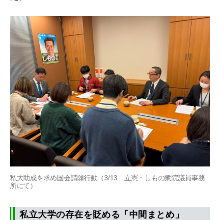
私大助成を求め国会請願行動（3/13 立憲・しもの衆院議員事務
所にて）
私立大学の存在を貶める「中間まとめ」