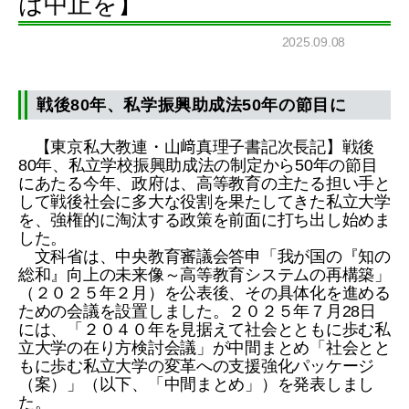
は中止を】
2025.09.08
戦後80年、私学振興助成法50年の節目に
【東京私大教連・山﨑真理子書記次長記】戦後
80年、私立学校振興助成法の制定から50年の節目
にあたる今年、政府は、高等教育の主たる担い手と
して戦後社会に多大な役割を果たしてきた私立大学
を、強権的に淘汰する政策を前面に打ち出し始めま
した。
文科省は、中央教育審議会答申「我が国の『知の
総和』向上の未来像～高等教育システムの再構築」
（２０２５年２月）を公表後、その具体化を進める
ための会議を設置しました。２０２５年７月28日
には、「２０４０年を見据えて社会とともに歩む私
立大学の在り方検討会議」が中間まとめ「社会とと
もに歩む私立大学の変革への支援強化パッケージ
（案）」（以下、「中間まとめ」）を発表しまし
た。