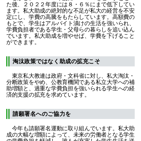
た後、２０２２年度には８・６％にまで低下してい
ます。私大助成の絶対的な不足が私大の経営を不安
定にし、学費の高騰をもたらしています。高額費の
もとで、学生はアルバイト漬けの生活を強いられ、
学費負担者である学生・父母らの暮らしを追い込ん
でいます。私大助成を増やせば、学費を下げること
ができます。
淘汰政策ではなく助成の拡充こそ
東京私大教連は政府・文科省に対し、私大淘汰・
分断政策をやめ、公教育機関である私立大学への補
助増額と、過重な学費負担を強いられる学生への経
済的支援の拡充を求めています。
請願署名へのご協力を
今年も請願署名運動に取り組んでいます。私大助
成の大幅な増額によって、未来の労働者となる学生