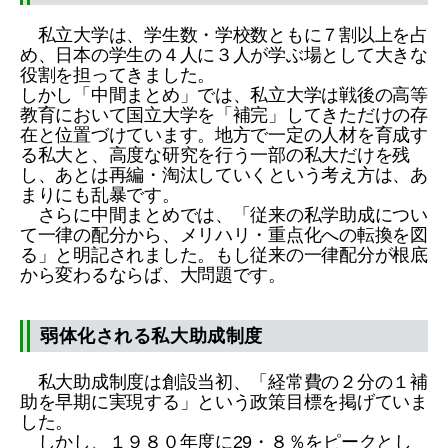
私立大学は、学生数・学校数ともに７割以上を占
め、日本の学生の４人に３人が学ぶ場として大きな
役割を担ってきました。
しかし「中間まとめ」では、私立大学は戦後の高等
教育において国立大学を「補完」してきただけの存
在と位置づけています。地方で一定の人材を育成す
る私大と、高度な研究を行う一部の私大だけを残
し、あとは再編・淘汰していくという考え方は、あ
まりにも乱暴です。
さらに中間まとめでは、「従来の私学助成につい
て一律の配分から、メリハリ・重点化への転換を図
る」と明記されました。もし従来の一律配分が根底
から変わるならば、大問題です。
弱体化される私大助成制度
私大助成制度は創設当初、「経常費の２分の１補
助を早期に実現する」という政策目標を掲げていま
した。
しかし、１９８０年度に29・８％をピークとし