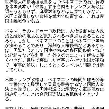
世界最大の原油埋蔵量をもつベネズエラの石油資源
を米国資本が「強奪」する意図をトランプ大統領は
隠そうともせず、麻薬対策などは口実でしかない。
米国に従属しない政権を武力で転覆する、これは帝
国主義戦争である。
ベネズエラのマドゥーロ政権は、人権侵害や国内政
治と経済の混乱など批判されるべき点もあることだ
ろう。しかし、ベネズエラのことはベネズエラ国民
が決めることであり、深刻な人権侵害などあるなら
ば、国際社会として国連や南米の多国間条約・協定
の枠組みなどを利用した外交努力によって解決に導
くべきだ。世界で突出した軍事力を持つ米国が単独
で「軍事的解決」しようとするレベルの問題では断
じてない。
米国トランプ政権は、ベネズエラの民間船舶を公海
上で警告なく爆撃して乗員を殺害するなど国際人道
法にも違反し、米国連邦議会の承認なく軍事侵攻に
踏み切ったことは合衆国憲法にも抵触するといえ
る。
東京地評は、米国の軍事行動を強く非難し、今後同