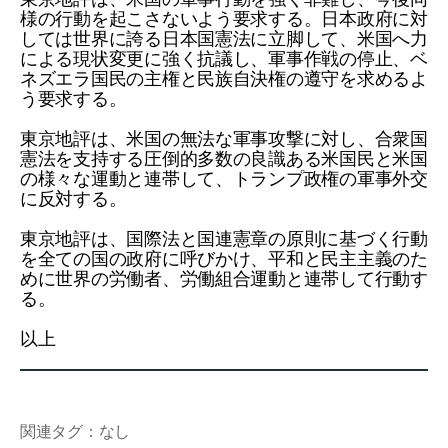
様の行動を起こさないよう要求する。日本政府に対
しては世界に誇る日本国憲法に立脚して、米国へ力
による現状変更に強く抗議し、軍事作戦の停止、ベ
ネズエラ国民の主権と民族自決権の遵守を求めるよ
う要求する。
東京地評は、米国の無法な軍事攻撃に対し、合衆国
憲法を支持する圧倒的多数の良識ある米国民と米国
の様々な運動と連帯して、トランプ政権の軍事外交
に反対する。
東京地評は、国際法と国連憲章の原則に基づく行動
を全ての国の政府に呼びかけ、平和と民主主義のた
めに世界の労働者、労働組合運動と連帯して行動す
る。
以上
関連タグ：なし