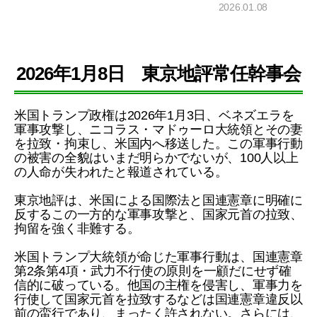
2026.01.08
2026年1月8日 東京地評常任幹事会
米国トランプ政権は2026年1月3日、ベネズエラを
軍事攻撃し、ニコラス・マドゥーロ大統領とその妻
を拉致・拘束し、米国内へ移送した。この軍事行動
の被害の全貌はいまだ明らかでないが、100人以上
の人命が失われたと報道されている。
東京地評は、米国による国際法と国連憲章に明確に
反するこの一方的な軍事攻撃と、国家元首の拉致、
拘留を強く非難する。
米国トランプ大統領が命じた軍事行動は、国連憲章
第2条第4項・武力不行使の原則を一顧だにせず確
信的に破っている。他国の主権を侵害し、軍事力を
行使して国家元首を拉致するなどは国連憲章違反以
前の蛮行であり、まったく許されない。さらには、