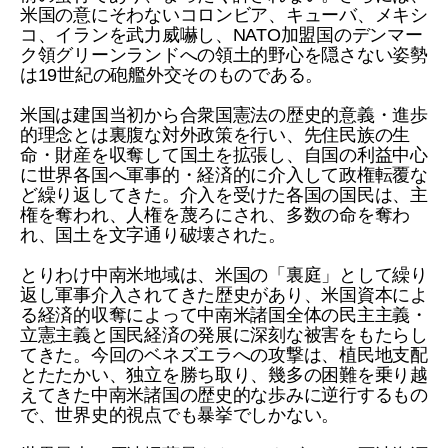
米国の意にそわないコロンビア、キューバ、メキシ
コ、イランを武力威嚇し、NATO加盟国のデンマー
ク領グリーンランドへの領土的野心を隠さない姿勢
は19世紀の砲艦外交そのものである。
米国は建国当初から合衆国憲法の歴史的意義・進歩
的理念とは裏腹な対外政策を行い、先住民族の生
命・財産を収奪して国土を拡張し、自国の利益中心
に世界各国へ軍事的・経済的に介入して政権転覆な
ど繰り返してきた。介入を受けた各国の国民は、主
権を奪われ、人権を蔑ろにされ、多数の命を奪わ
れ、国土を文字通り破壊された。
とりわけ中南米地域は、米国の「裏庭」として繰り
返し軍事介入されてきた歴史があり、米国資本によ
る経済的収奪によって中南米諸国全体の民主主義・
立憲主義と国民経済の発展に深刻な被害をもたらし
てきた。今回のベネズエラへの攻撃は、植民地支配
とたたかい、独立を勝ち取り、幾多の困難を乗り越
えてきた中南米諸国の歴史的な歩みに逆行するもの
で、世界史的視点でも暴挙でしかない。