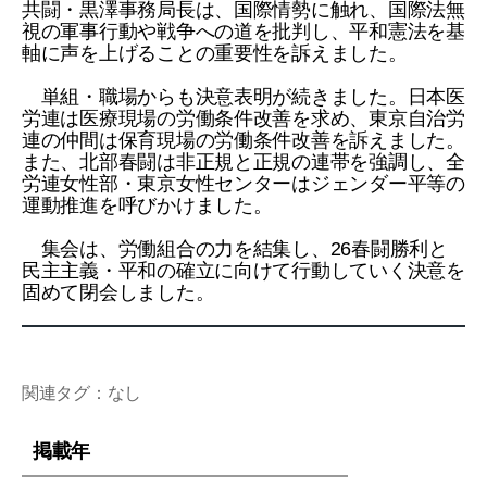
共闘・黒澤事務局長は、国際情勢に触れ、国際法無
視の軍事行動や戦争への道を批判し、平和憲法を基
軸に声を上げることの重要性を訴えました。
単組・職場からも決意表明が続きました。日本医
労連は医療現場の労働条件改善を求め、東京自治労
連の仲間は保育現場の労働条件改善を訴えました。
また、北部春闘は非正規と正規の連帯を強調し、全
労連女性部・東京女性センターはジェンダー平等の
運動推進を呼びかけました。
集会は、労働組合の力を結集し、26春闘勝利と
民主主義・平和の確立に向けて行動していく決意を
固めて閉会しました。
関連タグ：なし
掲載年