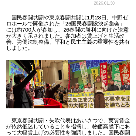
2026.01.30
国民春闘共闘や東京春闘共闘は1月28日、中野ゼ
ロホールで開催された「26国民春闘総決起集会」
には約700人が参加し、26春闘の勝利に向けた決意
が大きく示されました。参加者は賃上げと生活改
善、労働法制整備、平和と民主主義の重要性を共有
しました。
東京春闘共闘・矢吹代表はあいさつで、実質賃金
が依然低迷していることを指摘し、物価高騰下にあ
って大幅賃上げの必要性を強調しました。国民春闘