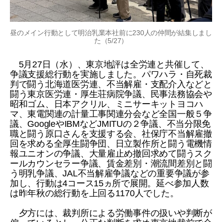
昼のメイン行動として明治乳業本社前に230人の仲間が結集しまし
た（5/27）
5月27日（水）、東京地評は全労連と共催して、
争議支援総行動を実施しました。パワハラ・自死裁
判で闘う北海道医労連、不当解雇・支配介入などと
闘う東京医労連・厚生荘病院争議、民事法務協会や
昭和ゴム、日本アクリル、ミニサーキットヨコハ
マ、東電関連の計量工事関連分会など全国一般５争
議、GoogleやIBMなどJMITUの２争議、不当分限免
職と闘う原口さんを支援する会、社保庁不当解雇撤
回を求める全厚生闘争団、日立製作所と闘う電機情
報ユニオンの争議、大量雇止め撤回求めて闘うスク
ールカウンセラー争議、賃金差別・潮流間差別と闘
う明乳争議、JAL不当解雇争議などの重要争議が参
加し、行動は4コース15ヵ所で展開。延べ参加人数
は昨年秋の総行動を上回る1170人でした。
夕方には、裁判所による労働事件の扱いや判断が