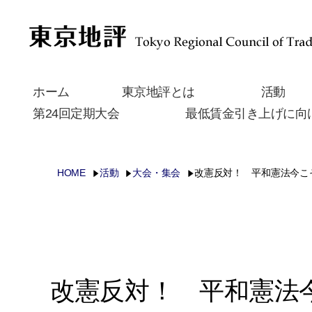
ホーム
東京地評とは
活動
第24回定期大会
最低賃金引き上げに向
HOME
活動
大会・集会
改憲反対！ 平和憲法今こそ
改憲反対！ 平和憲法