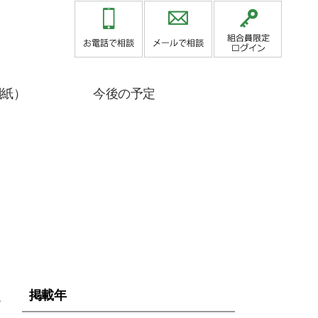
関紙）
今後の予定
集
掲載年