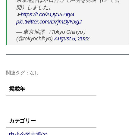
東京地評は本日付けで声明を発表（HPで公
開）しました。
➤
https://t.co/AQyu5ZIry4
pic.twitter.com/D7jmDyNxgJ
— 東京地評 （Tokyo Chihyo）
(@tokyochihyo)
August 5, 2022
関連タグ：なし
掲載年
カテゴリー
中小企業支援(3)