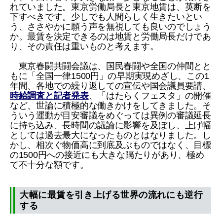
れていました。東京労働局長と東京地賃は、英断を
下すべきです。少しでも人間らしく生きたいとい
う、ささやかに願う声を無視しても良いのでしょう
か。最賃を決定できるのは地賃と労働局長だけであ
り、その責任は重いものと考えます。
東京春闘共闘会議は、国民春闘や全国の仲間とと
もに「全国一律1500円」の早期実現めざし、この1
年間、各地での繰り返しての宣伝や国会議員要請、
時給調査と記者発表
、「はたらくフェスタ」の開催
など、世論に積極的な働きかけをしてきました。そ
ういう運動が目安審議をめぐっては異例の審議延長
に持ち込み、長時間の議論に影響を及ぼし、上げ幅
としては過去最大になったものとはなりました。し
かし、相次ぐ物価高に到底及ぶものではなく、目標
の1500円への接近にも大きな隔たりがあり、極め
て不十分な額です。
大幅に最賃を引き上げる世界の流れにも逆行
する