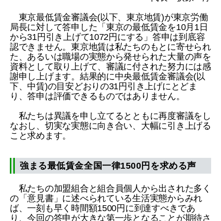
東京最低賃金審議会(以下、東京地賃)が東京労働
局長に対して答申した「東京の最低賃金を10月1日
から31円引き上げて1072円にする」答申は到底容
認できません。東京地賃は私たちのもとに寄せられ
た、あるいは職場の実態から発せられた大量の声を
資料として取り上げて、審議に付された努力には感
謝申し上げます。結果的に中央最低賃金審議会(以
下、中賃)の目安どおりの31円引き上げにとどま
り、答申は評価できるものではありません。
私たちは異議を申し立てるとともに再度審議をし
なおし、切実な実態に向き合い、大幅に引き上げる
こと求めます。
強まる最低賃金全国一律1500円を求める声
私たちの加盟組合と組合員個人から出された多く
の「意見書」に述べられている生活実態からみれ
ば、一刻も早く時間額1500円に到達すべきであ
り、今回の答申が大きな第一歩となることが期待さ