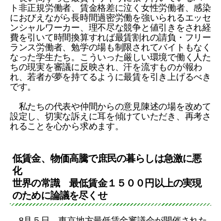
ト非正規労働者、賃金格差に泣く女性労働者、感染
におびえながら長時間過密労働を強いられるエッセ
ンシャルワーカー、理不尽な競争と値引きをされ経
費を引いて時間換算すれば最賃割れの請負・フリー
ランス労働者、勉学の場も制限されてバイトもなく
なった学生たち。こういった厳しい環境で働く人た
ちの現実を審議に反映され、汗を流すものが報わ
れ、若者が夢を持てるように最賃を引き上げるべき
です。
私たちの代表や仲間からの意見陳述の場を改めて
設定し、切実な訴えに耳を傾けていただき、再考さ
れることを心から求めます。
低賃金、物価高騰で庶民の暮らしは急激に悪
化
世界の常識 最低賃金１５００円以上の実現
のために論議を尽くせ
8月５日、東京地方最低賃金審議会が開催された