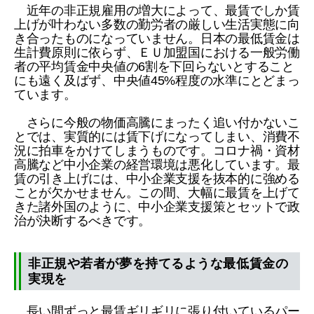
近年の非正規雇用の増大によって、最賃でしか賃
上げが叶わない多数の勤労者の厳しい生活実態に向
き合ったものになっていません。日本の最低賃金は
生計費原則に依らず、ＥＵ加盟国における一般労働
者の平均賃金中央値の6割を下回らないとすること
にも遠く及ばず、中央値45%程度の水準にとどまっ
ています。
さらに今般の物価高騰にまったく追い付かないこ
とでは、実質的には賃下げになってしまい、消費不
況に拍車をかけてしまうものです。コロナ禍・資材
高騰など中小企業の経営環境は悪化しています。最
賃の引き上げには、中小企業支援を抜本的に強める
ことが欠かせません。この間、大幅に最賃を上げて
きた諸外国のように、中小企業支援策とセットで政
治が決断するべきです。
非正規や若者が夢を持てるような最低賃金の
実現を
長い間ずっと最賃ギリギリに張り付いているパー