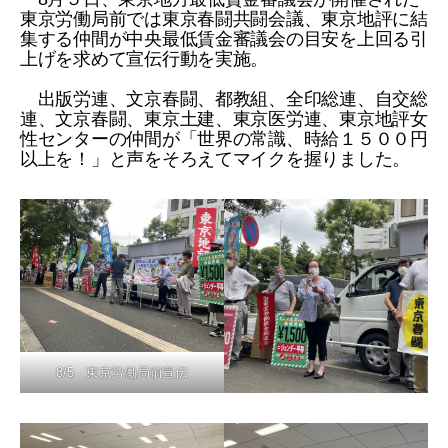
東京労働局前では東京春闘共闘会議、東京地評に結
集する仲間が中央最低賃金審議会の目安を上回る引
上げを求めて宣伝行動を実施。
出版労連、文京春闘、都教組、全印総連、自交総
連、文京春闘、東京土建、東京医労連、東京地評女
性センターの仲間が「世界の常識、時給１５００円
以上を！」と声をそろえてマイクを握りました。
8/5 東京労働局前宣伝