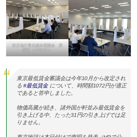
東京地方最低賃金審議会 異
議審（20年8月）
東京最低賃金審議会は今年10月から改定され
る
#最低賃金
について、時間額1072円が適正
であると答申しました。
物価高騰が続き、諸外国が軒並み最低賃金を
引き上げる中、たった31円の引き上げでは足
りません。