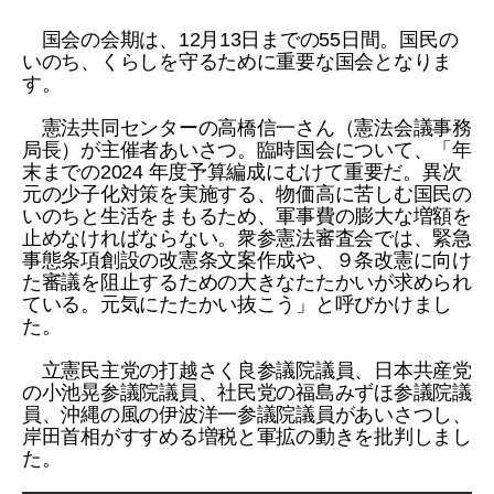
国会の会期は、12月13日までの55日間。国民の
いのち、くらしを守るために重要な国会となりま
す。
憲法共同センターの高橋信一さん（憲法会議事務
局長）が主催者あいさつ。臨時国会について、「年
末までの2024 年度予算編成にむけて重要だ。異次
元の少子化対策を実施する、物価高に苦しむ国民の
いのちと生活をまもるため、軍事費の膨大な増額を
止めなければならない。衆参憲法審査会では、緊急
事態条項創設の改憲条文案作成や、９条改憲に向け
た審議を阻止するための大きなたたかいが求められ
ている。元気にたたかい抜こう」と呼びかけまし
た。
立憲民主党の打越さく良参議院議員、日本共産党
の小池晃参議院議員、社民党の福島みずほ参議院議
員、沖縄の風の伊波洋一参議院議員があいさつし、
岸田首相がすすめる増税と軍拡の動きを批判しまし
た。