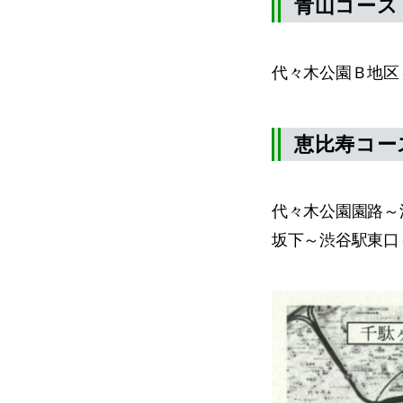
青山コース［
代々木公園Ｂ地区
恵比寿コース
代々木公園園路～
坂下～渋谷駅東口