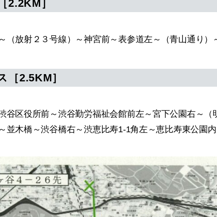
2.2KM］
～（放射２３号線）～神宮前～表参道左～（青山通り）
［2.5KM］
渋谷区役所前～渋谷勤労福祉会館前左～宮下公園右～（
～並木橋～渋谷橋右～渋恵比寿1-1角左～恵比寿東公園内