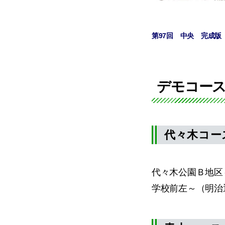
第97回 中央 完成版
デモコー
代々木コース
代々木公園Ｂ地区
学校前左～（明治