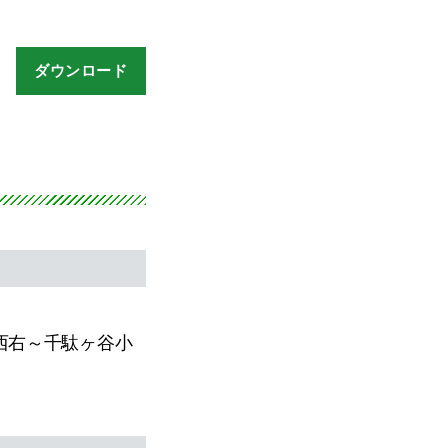
ダウンロード
西右～千駄ヶ谷小