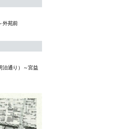
～外苑前
明治通り）～宮益