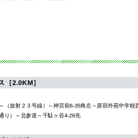
ス
［2.0KM］
～（放射２３号線）～神宮前6-35角左～原宿外苑中学校
通り）～北参道～千駄ヶ谷4-26先