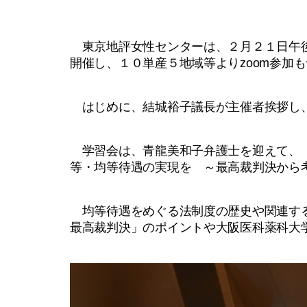
東京地評女性センターは、２月２１日午後
開催し、１０単産５地域等よりzoom参加
はじめに、結城裕子議長が主催者挨拶し
学習会は、青龍美和子弁護士を迎えて、「
等・均等待遇の実現を ～最高裁判決から
均等待遇をめぐる法制度の歴史や関連する
最高裁判決」のポイントや大阪医科薬科大