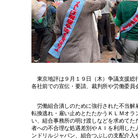
東京地評は９月１９日（木）争議支援総行
各社前での宣伝・要請、裁判所や労働委員
労働組合潰しのために強行された不当解雇
転換逃れ・雇い止めとたたかうＫＬＭオラ
い、組合事務所の明け渡しなどを求めてた
者への不合理な処遇差別やＡＩを利用した
ンドリルジャパン、組合つぶしの支配介入