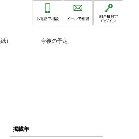
関紙）
今後の予定
総
掲載年