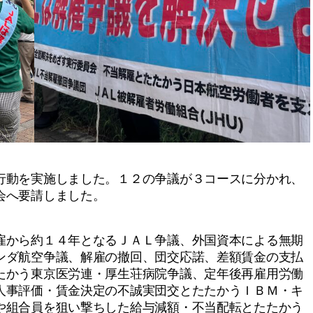
動を実施しました。１２の争議が３コースに分かれ、
会へ要請しました。
から約１４年となるＪＡＬ争議、外国資本による無期
ンダ航空争議、解雇の撤回、団交応諾、差額賃金の支払
たかう東京医労連・厚生荘病院争議、定年後再雇用労働
人事評価・賃金決定の不誠実団交とたたかうＩＢＭ・キ
や組合員を狙い撃ちした給与減額・不当配転とたたかう