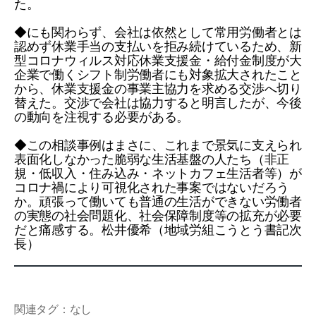
た。
◆にも関わらず、会社は依然として常用労働者とは
認めず休業手当の支払いを拒み続けているため、新
型コロナウィルス対応休業支援金・給付金制度が大
企業で働くシフト制労働者にも対象拡大されたこと
から、休業支援金の事業主協力を求める交渉へ切り
替えた。交渉で会社は協力すると明言したが、今後
の動向を注視する必要がある。
◆この相談事例はまさに、これまで景気に支えられ
表面化しなかった脆弱な生活基盤の人たち（非正
規・低収入・住み込み・ネットカフェ生活者等）が
コロナ禍により可視化された事案ではないだろう
か。頑張って働いても普通の生活ができない労働者
の実態の社会問題化、社会保障制度等の拡充が必要
だと痛感する。松井優希（地域労組こうとう書記次
長）
関連タグ：なし