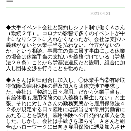
ー
2021.04.21
◆大手イベント会社と契約しシフト制で働くＡさん
（勤続２年）。コロナの影響で多くのイベントが中
止になりシフトに入れなくなったが、会社は支払い
義務がないと休業手当を払わない。仕方がないの
か、という相談。事業主の責に帰す事由による休業
の場合は休業手当の支払いを義務づけている（労基
法２６条）ことから労基法違反だと説明、組合に加
入し団体交渉を行うことを勧めた。
◆Ａさんは即日組合に加入し、①休業手当②有給取
得保障③雇用保険の遡及加入を団体交渉で要求し
た。会社は「契約は日々雇用。だから休業手当も、
有給休暇も雇用保険の加入義務も発生しない」と主
張。それに対しＡさんの勤務実態から雇用保険法４
２条が規定する日々雇用には該当せず常用労働者に
あたることを説明、雇用保険への自発的な加入を促
した。しかし、会社は手続きを取らず、Ａさんと組
合はハローワークに出向き雇用保険に遡及加入させ