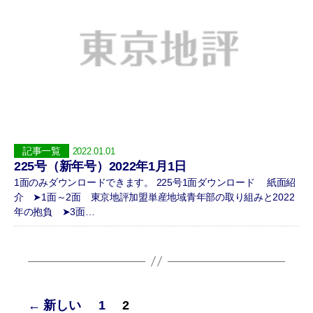
記事一覧
2022.01.01
225号（新年号）2022年1月1日
1面のみダウンロードできます。 225号1面ダウンロード 紙面紹
介 ➤1面～2面 東京地評加盟単産地域青年部の取り組みと2022
年の抱負 ➤3面…
投
←
新しい
1
2