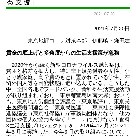
る支援」
2021.07.20
2021年7月20日
東京地評コロナ対策本部 伊藤暁・鎌田建
賃金の底上げと多角度からの生活支援策が急務
2020年から続く新型コロナウイルス感染症は、
貧困と格差を拡大し、特に非正規労働者や女性、ひ
とり親家庭、高学費のもとに置かれている学生、在
留外国人等を困窮状態に追い込んでいる。こうした
中、全国各地でフードバンク、食料や生活支援活動
が取り組まれており、東京都豊島区南大塚において
も、東京地方労働組合評議会（東京地評）、東京民
主医療機関連合会（東京民医連）、東京社会保障推
進協議会（東京社保協）が事務局団体となり、他の
団体や個人の協力を得て「コロナにまけない！食料
×生活支援プロジェクト」を、2020年12 月と2021
年3 月に実施した。今年3 月の取り組みにおいて、