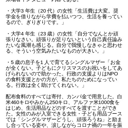
・大学3 年生（20 代）の女性「生活費は大変。奨
学金を借りながら学費を払いつつ、生活を養ってい
るので、ぎりぎりです。」
・大学4 年生（23 歳）の女性「自分でなんとか頑
張りなさい。頑張りが足りないという自己責任論み
たいな風潮も感じる。自分で我慢しなきゃと思わせ
る、そういう空気みたいなものが大きい。」
・5 歳の息子を1 人で育てるシングルマザー「お金
が全くない。子どもにクリスマスのお祝いをしてあ
げられないので助かった。行政の支援よりはNPO
の食料支援とかの方が、私たちのためになってい
る。行政は全く助けてくれない。」
配布食料のすべては寄付、カンパ金で用意した。白
米460キロやみかん250キロ、アルファ米1000食を
はじめ、生活用品などのすべてを渡すことができ
た。女性のみが入室できる女性・子ども用品ブース
では「シングルマザーどうし、頑張ろうね」と励ま
し合っている姿や、涙しながらコロナ禍の一年を振