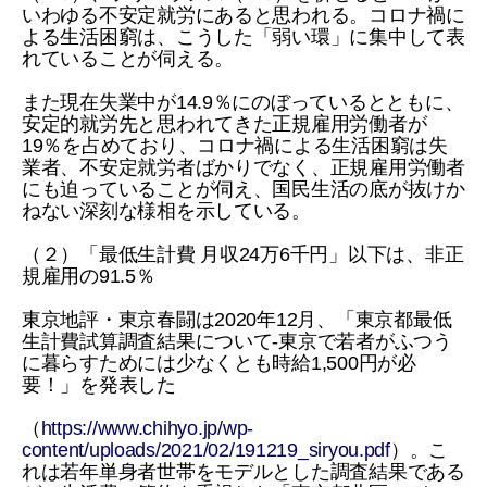
いわゆる不安定就労にあると思われる。コロナ禍に
よる生活困窮は、こうした「弱い環」に集中して表
れていることが伺える。
また現在失業中が14.9％にのぼっているとともに、
安定的就労先と思われてきた正規雇用労働者が
19％を占めており、コロナ禍による生活困窮は失
業者、不安定就労者ばかりでなく、正規雇用労働者
にも迫っていることが伺え、国民生活の底が抜けか
ねない深刻な様相を示している。
（２）「最低生計費 月収24万6千円」以下は、非正
規雇用の91.5％
東京地評・東京春闘は2020年12月、「東京都最低
生計費試算調査結果について-東京で若者がふつう
に暮らすためには少なくとも時給1,500円が必
要！」を発表した
（
https://www.chihyo.jp/wp-
content/uploads/2021/02/191219_siryou.pdf
）。こ
れは若年単身者世帯をモデルとした調査結果である