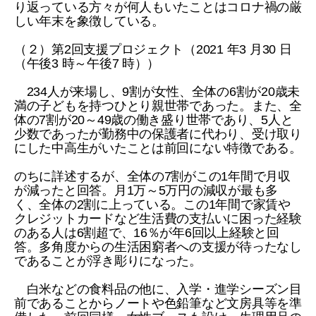
り返っている方々が何人もいたことはコロナ禍の厳
しい年末を象徴している。
（２）第2回支援プロジェクト（2021 年3 月30 日
（午後3 時～午後7 時））
234人が来場し、9割が女性、全体の6割が20歳未
満の子どもを持つひとり親世帯であった。また、全
体の7割が20～49歳の働き盛り世帯であり、5人と
少数であったが勤務中の保護者に代わり、受け取り
にした中高生がいたことは前回にない特徴である。
のちに詳述するが、全体の7割がこの1年間で月収
が減ったと回答。月1万～5万円の減収が最も多
く、全体の2割に上っている。この1年間で家賃や
クレジットカードなど生活費の支払いに困った経験
のある人は6割超で、16％が年6回以上経験と回
答。多角度からの生活困窮者への支援が待ったなし
であることが浮き彫りになった。
白米などの食料品の他に、入学・進学シーズン目
前であることからノートや色鉛筆など文房具等を準