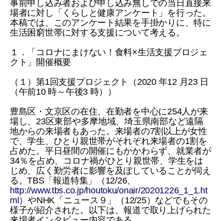
事前申し込み者および申し込み無しでの当日直接来
場者に対し「くらしと健康アンケート」を行った。
本稿では、このアンケート結果を手掛かりに、特に
生活困窮世帯に対する支援について考える。
１．「コロナにまけない！食料×生活支援プロジェ
クト」開催概要
（１）第1回支援プロジェクト（2020 年12 月23 日
（午前10 時～午後3 時））
豊島区・文京区の在住、在勤者を中心に254人が来
場し、23区東部や多摩地域、埼玉県南部など遠隔
地からの来場者もあった。来場者の7割以上が女性
で、学生、ひとり親世帯がそれぞれ来場者の1割を
占めた。平日昼間の開催にもかかわらず、就業者が
34％を占め、コロナ禍がひとり親世帯、学生をは
じめ、広く勤労者に影響を及ぼしていることが伺え
る。TBS「報道特集」（12/26、
http://www.tbs.co.jp/houtoku/onair/20201226_1_1.ht
ml
）やNHK「ニュース９」（12/25）などでもその
様子が紹介された。以下は、報道で取り上げられた
来場者インタビュー内容である。