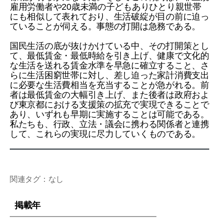
雇用労働者や20歳未満の子どもありひとり親世帯
にも相似して表れており、生活破綻が目の前に迫っ
ていることが伺える。事態の打開は急務である。
国民生活の底が抜けかけている中、その打開策とし
て、最低賃金・最低時給を引き上げ、健康で文化的
な生活を送れる賃金水準を早急に確立すること、さ
らに生活困窮世帯に対し、差し迫った家計消費支出
に必要な生活費相当を充当することが急がれる。前
者は最低賃金の大幅引き上げ、また後者は政府およ
び東京都における支援策の拡充で実現できることで
あり、いずれも早期に実施することは可能である。
私たちも、行政、立法・議会に携わる関係者と連携
して、これらの実現に尽力していくものである。
関連タグ：なし
掲載年