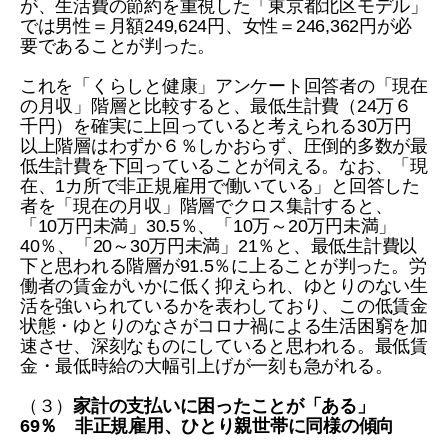
が、生活費の節約を重視した「東京都北区モデル」
では男性＝月額249,624円、女性＝246,362円が必
要であることが判った。
これを「くらしと健康」アンケート回答者の「現在
の月収」階層と比較すると、最低生計費（24万６
千円）を確実に上回っていると考えられる30万円
以上階層はわずか６％しかおらず、圧倒的多数が最
低生計費を下回っていることが伺える。なお、「現
在、1カ所で非正規雇用で働いている」と回答した
者を「現在の月収」階層でクロス集計すると、
「10万円未満」30.5％、「10万～20万円未満」
40％、「20～30万円未満」21％と、最低生計費以
下と思われる階層が91.5％に上ることが判った。労
働者の賃金がいかに低く抑えられ、ゆとりのない生
活を強いられているかを表わしており、この低賃金
状態・ゆとりのなさがコロナ禍による生活困窮を加
速させ、深刻なものにしていると思われる。最低賃
金・最低時給の大幅引上げが一刻も急がれる。
（３）
家計の支払いに困ったことが「ある」
69％ 非正規雇用、ひとり親世帯に同様の傾向