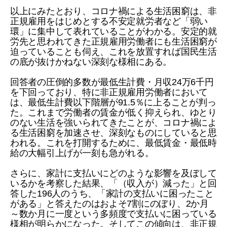
以上にみたとおり、コロナ禍による生活困窮は、非
正規雇用をはじめとする不安定就労者など「弱い
環」に集中して表れていることがわかる。安定的就
労先と思われてきた正規雇用労働者にも生活困窮が
迫っていることも伺え、これを放置すれば国民生活
の底が抜けかねない深刻な様相にある。
回答者の圧倒的多数が最低生計費・月収24万6千円
を下回っており、特に非正規雇用労働者において
は、最低生計費以下階層が91.5％に上ることが判っ
た。これまで労働者の賃金が低く抑えられ、ゆとり
のない生活を強いられてきたことが、コロナ禍によ
る生活困窮を加速させ、深刻なものにしていると思
われる。これを打開するために、最低賃金・最低時
給の大幅引上げが一刻も急がれる。
さらに、家計に支払いにどのような影響を及ぼして
いるかを考察した結果、「（収入が）減った」と回
答した196人のうち、「家計の支払いに困ったこと
がある」と答えたのはおよそ7割にのぼり、2か月
～数か月に一度という多頻度で支払いに困っている
様相が明らかになった。そしてこの傾向は、非正規