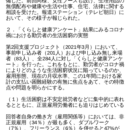
備した。前回同様、女性ブースも設け、生理用品の
無償配布や健康や生活や仕事、住宅、法律に関する
相談を受けた。報道ステーション（テレビ朝日）に
おいて、その様子が報じられた。
２．「くらしと健康アンケート」結果にみるコロナ
禍における勤労者の生活困窮の実態
第2回支援プロジェクト（2021年3月）において、
事前申し込み者（201人）および申し込み無し来場
者（83人）、全284人に対し「くらしと健康アンケ
ート」を行った。これをもとに、勤労者がコロナ禍
によりどのような生活困窮状況に陥っているのか、
雇用形態、現在の月収水準、この1年間における家
計の支払い困難経験の有無に焦点をあて、その特徴
点や問題を明らかにする。
（１）生活困窮は不安定就労者などに集中的に表れ
るとともに、正規雇用労働者にも迫りはじめている
回答者自身の働き方（雇用関係等）においては、非
正規雇用（34％）が最も多く、ダブルワーク
（7％）、フリーランス（6％）を併せると47%が