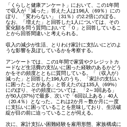
「くらしと健康アンケート」において、この1年間
で収入が「減った」答えた人は196人（69％）にの
ぼり、「変わらない」（31％）の2.2倍にのぼる。
なお、「増えた」と回答した1人については、その
変化額を問う質問において「０」と回答しているこ
とから回答間違いと考えられる。
収入の減少が生活、とりわけ家計に支払いにどのよ
うな影響を及ぼしているかを考察する。
アンケートでは、この1年間で家賃やクレジットカ
ードなど生活費の支払いに困った経験のあるかどう
かをその頻度とともに質問している。「（収入が）
減った」と回答した196人のうち、「家計の支払い
に困ったことがある」と答えたのは135人（69%）
にのぼり、その頻度については、「2～3回ある」
が50人(37%)で最多、次いで「6回以上ある」40人
（20.4％）となった。これは2か月～数か月に一度
に支払いに困っていることを意味しており、生活破
綻が目の前に迫っていることが伺える。
次に、家計支払い困難経験を雇用形態、家族構成に