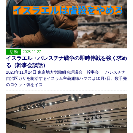
活動
2023.11.27
イスラエル・パレスチナ戦争の即時停戦を強く求め
る（幹事会談話）
2023年11月24日 東京地方労働組合評議会 幹事会 パレスチナ
自治区ガザを統治するイスラム主義組織ハマスは10月7日、数千発
のロケット弾をイス…