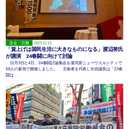
賃金・労働
2023.12.15
「賃上げは国民生活に大きなものになる」渡辺努氏
が講演 24春闘に向けて討論
12月3日と4日、24春闘討論集会を湯河原ニューウエルシティで
59人の参加で開催しました。 主催者を代表し矢吹議長は「23春
闘は…