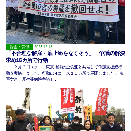
賃金・労働
2023.12.13
「不合理な解雇・雇止めをなくそう」 争議の解決
求め15カ所で行動
１２月６日（水）、東京地評は全労連と共催して争議支援総行
動を実施しました。行動は４コース１５カ所で展開しました。 京
医労連・厚生荘病院争議 I…