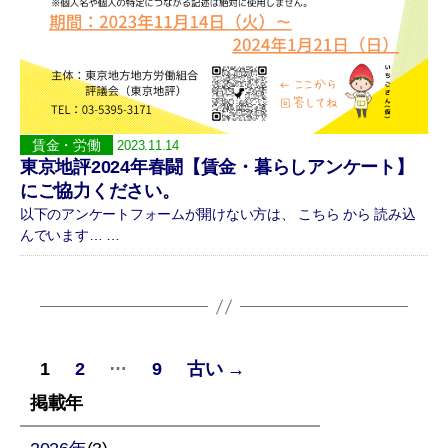
賃金・労働
2023.11.14
東京地評2024年春闘【賃金・暮らしアンケート】
にご協力ください。
以下のアンケートフォームが開けない方は、 こちら から 読み込
んでいます… …
投
…
1
2
9
古い
→
稿
掲載年
の