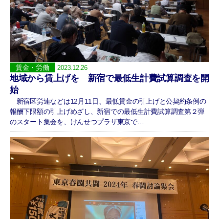
賃金・労働
2023.12.26
地域から賃上げを 新宿で最低生計費試算調査を開
始
新宿区労連などは12月11日、最低賃金の引上げと公契約条例の
報酬下限額の引上げめざし、新宿での最低生計費試算調査第２弾
のスタート集会を、けんせつプラザ東京で…