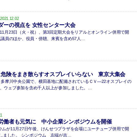
2021.12.02
ダーの視点を 女性センター大会
1月23日（火・祝）、第3回定期大会をリアルとオンライン併用で開
代議員のほか、役員・傍聴、来賓を含め57人…
 全国に危険をまき散らすオスプレイいらない 東京大集会
・多摩川中央公園で、横田基地に配備されているＣＶ―22オスプレイの
、ウェブ参加を含め千人以上が参加しました。…
01
労働者も元気に 中小企業シンポジウムを開催
ムが11月27日午後、けんせつプラザを会場にユーチューブ併用で開
)しました。 シンポジウム 左端が吉…