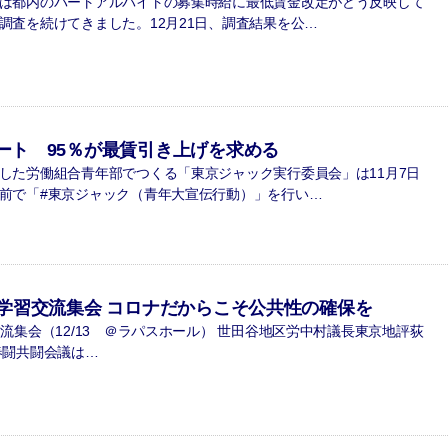
は都内のパートアルバイトの募集時給に最低賃金改定がどう反映して
調査を続けてきました。12月21日、調査結果を公…
ート 95％が最賃引き上げを求める
た労働組合青年部でつくる「東京ジャック実行委員会」は11月7日
前で「#東京ジャック（青年大宣伝行動）」を行い…
8学習交流集会 コロナだからこそ公共性の確保を
流集会（12/13 ＠ラパスホール） 世田谷地区労中村議長東京地評荻
春闘共闘会議は…