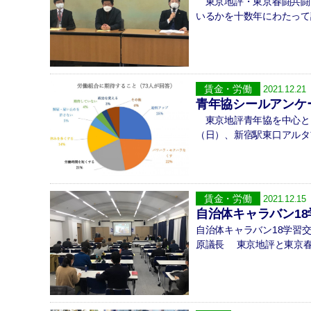
東京地評・東京春闘共闘
いるかを十数年にわたって
賃金・労働
2021.12.21
青年協シールアンケ
東京地評青年協を中心とし
（日）、新宿駅東口アルタ
賃金・労働
2021.12.15
自治体キャラバン1
自治体キャラバン18学習交
原議長 東京地評と東京