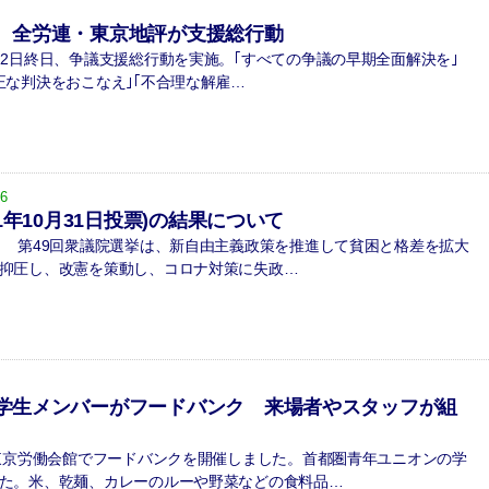
 全労連・東京地評が支援総行動
2日終日、争議支援総行動を実施。｢すべての争議の早期全面解決を｣
正な判決をおこなえ｣｢不合理な解雇…
06
1年10月31日投票)の結果について
 第49回衆議院選挙は、新自由主義政策を推進して貧困と格差を拡大
抑圧し、改憲を策動し、コロナ対策に失政…
学生メンバーがフードバンク 来場者やスタッフが組
東京労働会館でフードバンクを開催しました。首都圏青年ユニオンの学
た。米、乾麺、カレーのルーや野菜などの食料品…