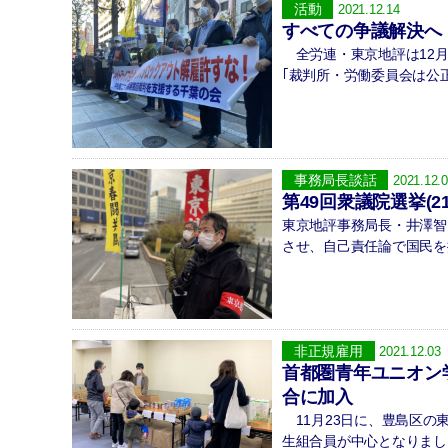
活動
2021.12.14
すべての争議解決へ
全労連・東京地評は12月
｢裁判所・労働委員会は公
事務局長談話
2021.12.
第49回衆議院選挙(2
東京地評事務局長・井澤智
させ、自己責任論で国民を
非正規雇用
2021.12.03
首都圏青年ユニオン
合に加入
11月23日に、豊島区の
生組合員が中心となりまし