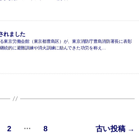
されました
る東京労働会館（東京都豊島区）が、東京消防庁豊島消防署長に表彰
継続的に避難訓練や消火訓練に励んできた功労を称え…
…
2
8
古い
投稿
→