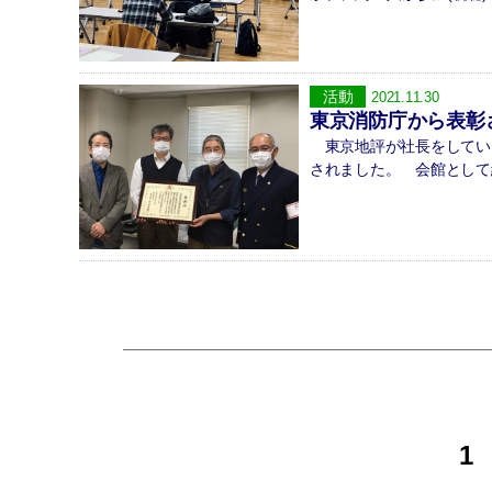
活動
2021.11.30
東京消防庁から表彰
東京地評が社長をしてい
されました。 会館として
投
1