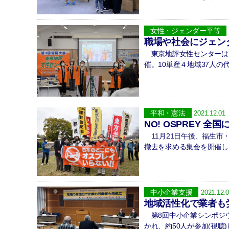
女性・ジェンダー平等
職場や社会にジェン
東京地評女性センターは1
催。10単産４地域37人の
平和・憲法
2021.12.01
NO! OSPREY
11月21日午後、福生市
撤去を求める集会を開催し
中小企業支援
2021.12.
地域活性化で業者も
第8回中小企業シンポジウ
かれ、約50人が参加(視聴