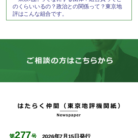
のくらいいるの？政治との関係って？東京地
評はこんな組合です。
277
第
号
2026年7月15日発行